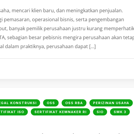
ha, mencari klien baru, dan meningkatkan penjualan.
i pemasaran, operasional bisnis, serta pengembangan
but, banyak pemilik perusahaan justru kurang memperhati
KTA, sebagian besar pebisnis mengira perusahaan akan teta
al dalam praktiknya, perusahaan dapat […]
EGAL KONSTRUKSI
OSS
OSS RBA
PERIZINAN USAHA
TIFIKAT ISO
SERTIFIKAT KEMNAKER RI
SIO
SMK 3