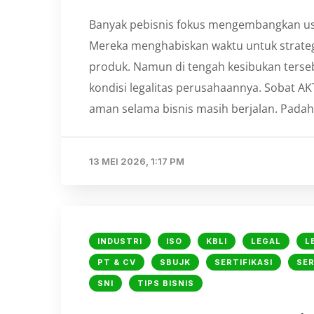
Banyak pebisnis fokus mengembangkan usa
Mereka menghabiskan waktu untuk strateg
produk. Namun di tengah kesibukan terse
kondisi legalitas perusahaannya. Sobat A
aman selama bisnis masih berjalan. Padah
13 MEI 2026, 1:17 PM
INDUSTRI
ISO
KBLI
LEGAL
L
PT & CV
SBUJK
SERTIFIKASI
SER
SNI
TIPS BISNIS