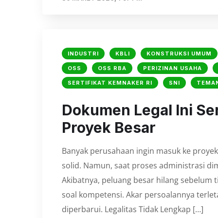
INDUSTRI
KBLI
KONSTRUKSI UMUM
OSS
OSS RBA
PERIZINAN USAHA
SERTIFIKAT KEMNAKER RI
SNI
TEMA
Dokumen Legal Ini Se
Proyek Besar
Banyak perusahaan ingin masuk ke proyek
solid. Namun, saat proses administrasi d
Akibatnya, peluang besar hilang sebelum
soal kompetensi. Akar persoalannya terleta
diperbarui. Legalitas Tidak Lengkap […]