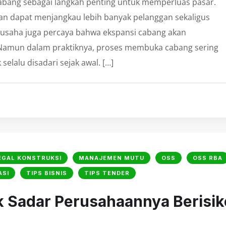
bang sebagai langkah penting untuk memperluas pasar.
 dapat menjangkau lebih banyak pelanggan sekaligus
k usaha juga percaya bahwa ekspansi cabang akan
 Namun dalam praktiknya, proses membuka cabang sering
elalu disadari sejak awal. […]
EGAL KONSTRUKSI
MANAJEMEN MUTU
OSS
OSS RBA
ASI
TIPS BISNIS
TIPS TENDER
k Sadar Perusahaannya Berisik