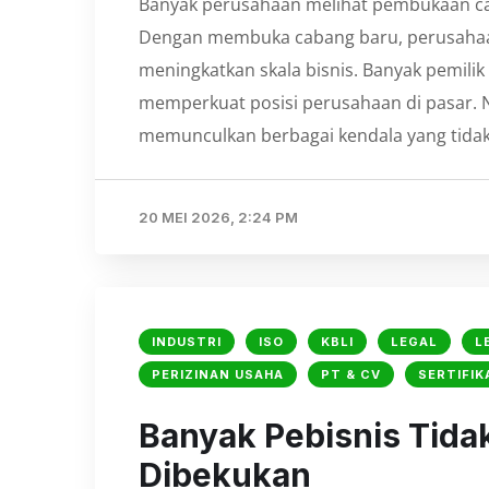
Banyak perusahaan melihat pembukaan ca
Dengan membuka cabang baru, perusahaan
meningkatkan skala bisnis. Banyak pemili
memperkuat posisi perusahaan di pasar.
memunculkan berbagai kendala yang tidak s
20 MEI 2026, 2:24 PM
INDUSTRI
ISO
KBLI
LEGAL
L
PERIZINAN USAHA
PT & CV
SERTIFIK
Banyak Pebisnis Tida
Dibekukan