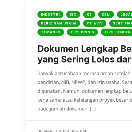
INDUSTRI
ISO
K3
KBLI
LEGA
PERIZINAN USAHA
PT & CV
SERTIFIK
TEMANK3
TIPS BISNIS
TIPS TENDER
Dokumen Lengkap Bel
yang Sering Lolos dar
Banyak perusahaan merasa aman setelah 
pendirian, NIB, NPWP, dan izin usaha. Seca
digunakan. Namun, dokumen lengkap belu
kerja sama atau kehilangan proyek besar 
pada jumlah dokumen, […]
30 MARET 2026, 1:57 PM