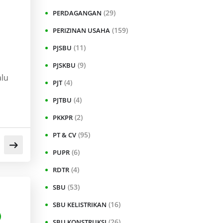
(29)
PERDAGANGAN
(159)
PERIZINAN USAHA
(11)
PJSBU
(9)
PJSKBU
alu
(4)
PJT
(4)
PJTBU
(2)
PKKPR
(95)
PT & CV
(6)
PUPR
(4)
RDTR
(53)
SBU
(16)
SBU KELISTRIKAN
(26)
SBU KONSTRUKSI