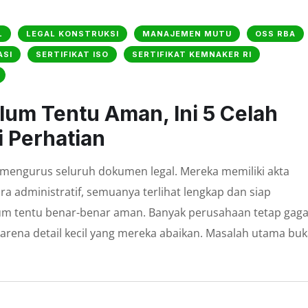
L
LEGAL KONSTRUKSI
MANAJEMEN MUTU
OSS RBA
ASI
SERTIFIKAT ISO
SERTIFIKAT KEMNAKER RI
um Tentu Aman, Ini 5 Celah
i Perhatian
mengurus seluruh dokumen legal. Mereka memiliki akta
ra administratif, semuanya terlihat lengkap dan siap
m tentu benar-benar aman. Banyak perusahaan tetap gaga
karena detail kecil yang mereka abaikan. Masalah utama bu