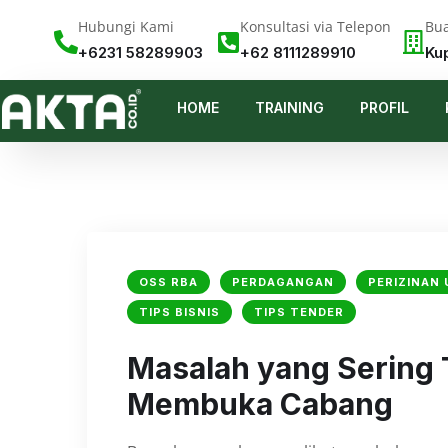
Hubungi Kami
Konsultasi via Telepon
Bua
+6231 58289903
+62 8111289910
Ku
HOME
TRAINING
PROFIL
OSS RBA
PERDAGANGAN
PERIZINAN
TIPS BISNIS
TIPS TENDER
Masalah yang Sering T
Membuka Cabang