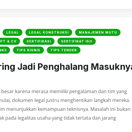
LEGAL
LEGAL KONSTRUKSI
MANAJEMEN MUTU
PT & CV
SERTIFIKASI
SERTIFIKAT ISO
NK3
TIPS BISNIS
TIPS TENDER
ring Jadi Penghalang Masukny
 besar karena merasa memiliki pengalaman dan tim yang
imulai, dokumen legal justru menghentikan langkah mereka.
 tim menunjukkan kemampuan teknisnya. Masalah ini bukan
k pada legalitas usaha yang tidak tertata dan jarang