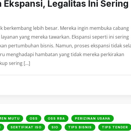
 Ekspansi, Legalitas Ini Sering
uk berkembang lebih besar. Mereka ingin membuka cabang
yanan yang mereka tawarkan. Ekspansi seperti ini sering
an pertumbuhan bisnis. Namun, proses ekspansi tidak sel
stru menghadapi hambatan yang tidak mereka perkirakan
up sering […]
MEN MUTU
OSS
OSS RBA
PERIZINAN USAHA
I
SERTIFIKAT ISO
SIO
TIPS BISNIS
TIPS TENDER