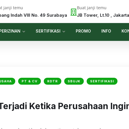
t janji temu
Buat janji temu
pang Indah VIII No. 49 Surabaya
JB Tower, Lt.10 , Jakart
PERIZINAN
SERTIFIKASI
PROMO
INFO
KO
 USAHA
PT & CV
RDTR
SBUJK
SERTIFIKASI
erjadi Ketika Perusahaan Ingi