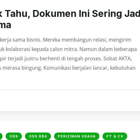
k Tahu, Dokumen Ini Sering Jad
ama
 kerja sama bisnis. Mereka membangun relasi, mengirim
uk kolaborasi kepada calon mitra. Namun dalam beberapa
ir terjadi justru berhenti di tengah proses. Sobat AKTA,
is merasa bingung. Komunikasi berjalan lancar, kebutuhan
OSS
OSS RBA
PERIZINAN USAHA
PT & CV