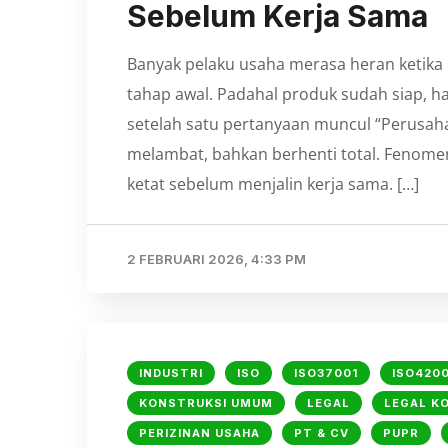
Sebelum Kerja Sama
Banyak pelaku usaha merasa heran ketika 
tahap awal. Padahal produk sudah siap, h
setelah satu pertanyaan muncul “Perusaha
melambat, bahkan berhenti total. Fenomen
ketat sebelum menjalin kerja sama. […]
2 FEBRUARI 2026, 4:33 PM
INDUSTRI
ISO
ISO37001
ISO4200
KONSTRUKSI UMUM
LEGAL
LEGAL K
PERIZINAN USAHA
PT & CV
PUPR