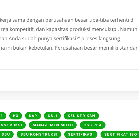
kerja sama dengan perusahaan besar tiba-tiba terhenti di
arga kompetitif, dan kapasitas produksi mencukupi. Namun
an Anda sudah punya sertifikasi?” proses langsung
a ini bukan kebetulan. Perusahaan besar memiliki standar
1
K3
KAP
KBLI
KELISTRIKAN
ONSTRUKSI
MANAJEMEN MUTU
OSS RBA
SBU
SBU KONSTRUKSI
SERTIFIKASI
SERTIFIKAT ISO