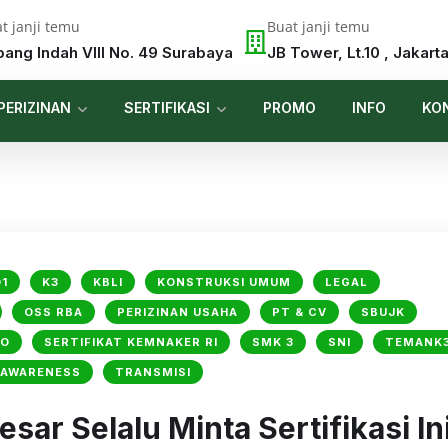
t janji temu
Buat janji temu
pang Indah VIII No. 49 Surabaya
JB Tower, Lt.10 , Jakart
PERIZINAN
SERTIFIKASI
PROMO
INFO
KO
1
K3
KBLI
KONSTRUKSI UMUM
LEGAL
OSS RBA
PERIZINAN USAHA
PT & CV
SBUJK
SO
SERTIFIKAT KEMNAKER RI
SMK 3
SNI
TEMANK
 AWARENESS
TRANSMISI
ar Selalu Minta Sertifikasi In