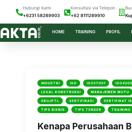
Hubungi Kami
Konsultasi via Telepon
Bua
+6231 58289903
+62 8111289910
Ku
HOME
TRAINING
PROFIL
INDUSTRI
ISO
ISO37001
ISO4200
LEGAL KONSTRUKSI
MANAJEMEN MUTU
SBUJPTL
SERTIFIKASI
SERTIFIKAT I
TIPS BISNIS
TIPS TENDER
TRAINING
Kenapa Perusahaan Bes