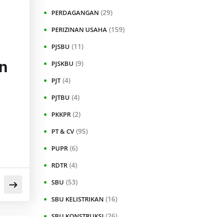
(29)
PERDAGANGAN
(159)
PERIZINAN USAHA
(11)
PJSBU
n
(9)
PJSKBU
(4)
PJT
(4)
PJTBU
(2)
PKKPR
(95)
PT & CV
(6)
PUPR
(4)
RDTR
(53)
SBU
(16)
SBU KELISTRIKAN
(26)
SBU KONSTRUKSI