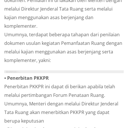
dokumen. Penilaian ini di lakukan oleh Menteri dengan
melalui Direktur Jenderal Tata Ruang serta melalui
kajian menggunakan asas berjenjang dan
komplementer.
Umumnya, terdapat beberapa tahapan dari penilaian
dokumen usulan kegiatan Pemanfaatan Ruang dengan
melalui kajian menggunakan asas berjenjang serta
komplementer, yakni:
1.   Rencana Tata Ruang Wilayah Nasional
2.   Rencana Tata Ruang Pulau atau Kepulauan
3.   Rencana Tata Ruang Kawasan Strategis Nasional
4.   Rencana Tata Ruang Wilayah Provinsi
5.   Rencana Tata Ruang Wilayah Kabupaten atau Kota
6.   Rencana Zonasi Kawasan Strategis Nasional Tertentu
7.   Rencana Zonasi Kawasan Antar Wilayah
• Penerbitan PKKPR
Penerbitan PKKPR ini dapat di berikan apabila telah
melalui pertimbangan Forum Penataan Ruang.
Umumnya, Menteri dengan melalui Direktur Jenderal
Tata Ruang akan menerbitkan PKKPR yang dapat
berupa keputusan