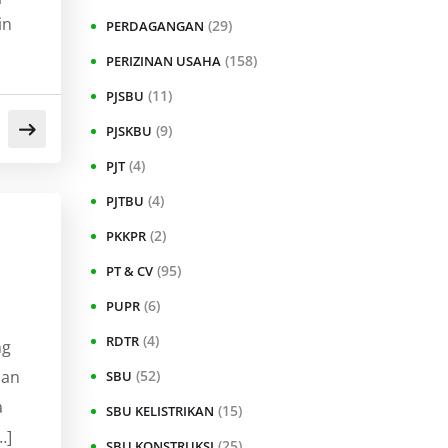
in
(29)
PERDAGANGAN
(158)
PERIZINAN USAHA
(11)
PJSBU
(9)
PJSKBU
(4)
PJT
(4)
PJTBU
(2)
PKKPR
(95)
PT & CV
(6)
PUPR
(4)
RDTR
ng
pan
(52)
SBU
a
(15)
SBU KELISTRIKAN
…]
(25)
SBU KONSTRUKSI