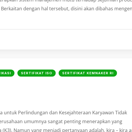
 Berkaitan dengan hal tersebut, disini akan dibahas mengen
IKASI
SERTIFIKAT ISO
SERTIFIKAT KEMNAKER RI
ja untuk Perlindungan dan Kesejahteraan Karyawan Tidak
 perusahaan umumnya sangat penting menerapkan yang
(K3). Namun yang menjadi pertanyaan adalah, kira – kira 