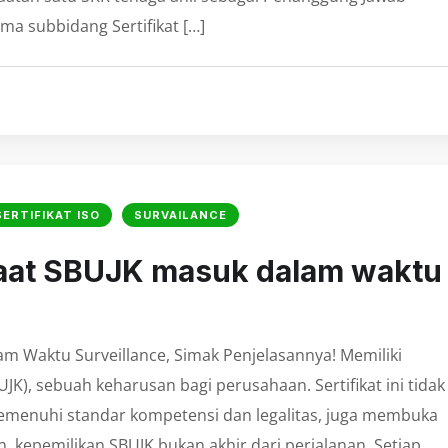
ima subbidang Sertifikat […]
SERTIFIKAT ISO
SURVAILANCE
saat SBUJK masuk dalam waktu
m Waktu Surveillance, Simak Penjelasannya! Memiliki
UJK), sebuah keharusan bagi perusahaan. Sertifikat ini tidak
enuhi standar kompetensi dan legalitas, juga membuka
 kepemilikan SBUJK bukan akhir dari perjalanan. Setiap