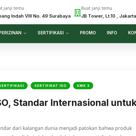
t janji temu
Buat janji temu
pang Indah VIII No. 49 Surabaya
JB Tower, Lt.10 , Jakart
PERIZINAN
SERTIFIKASI
PROMO
INFO
KO
SERTIFIKASI
SERTIFIKAT ISO
SMK 3
SO, Standar Internasional untu
ndar dari kalangan dunia menjadi patokan bahwa produk