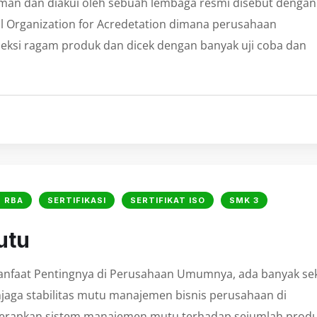
aman dan diakui oleh sebuah lembaga resmi disebut dengan
nal Organization for Acredetation dimana perusahaan
eksi ragam produk dan dicek dengan banyak uji coba dan
 RBA
SERTIFIKASI
SERTIFIKAT ISO
SMK 3
utu
faat Pentingnya di Perusahaan Umumnya, ada banyak sek
jaga stabilitas mutu manajemen bisnis perusahaan di
enerapkan sistem manajemen mutu terhadap sejumlah prod