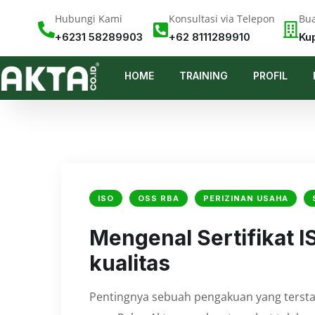
Hubungi Kami
Konsultasi via Telepon
Bua
+6231 58289903
+62 8111289910
Ku
HOME
TRAINING
PROFIL
ISO
OSS RBA
PERIZINAN USAHA
⁠Mengenal Sertifikat I
kualitas
Pentingnya sebuah pengakuan yang tersta