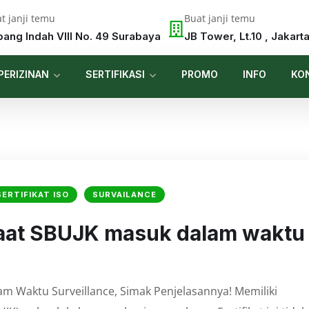
t janji temu
Buat janji temu
pang Indah VIII No. 49 Surabaya
JB Tower, Lt.10 , Jakart
PERIZINAN
SERTIFIKASI
PROMO
INFO
KO
SERTIFIKAT ISO
SURVAILANCE
saat SBUJK masuk dalam waktu
m Waktu Surveillance, Simak Penjelasannya! Memiliki