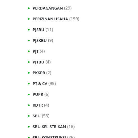
(29)
PERDAGANGAN
(159)
PERIZINAN USAHA
(11)
PJSBU
(9)
PJSKBU
(4)
PJT
(4)
PJTBU
(2)
PKKPR
(95)
PT & CV
(6)
PUPR
(4)
RDTR
(53)
SBU
(16)
SBU KELISTRIKAN
(26)
SBU KONSTRUKSI