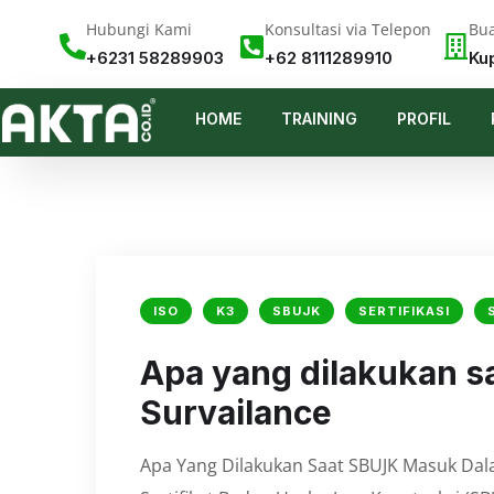
Hubungi Kami
Konsultasi via Telepon
Bua
+6231 58289903
+62 8111289910
Ku
HOME
TRAINING
PROFIL
ISO
K3
SBUJK
SERTIFIKASI
Apa yang dilakukan 
Survailance
Apa Yang Dilakukan Saat SBUJK Masuk Dala