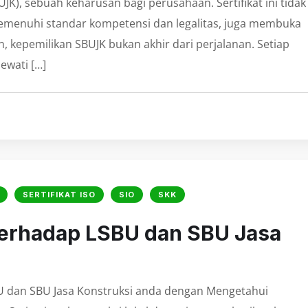
UJK), sebuah keharusan bagi perusahaan. Sertifikat ini tidak
enuhi standar kompetensi dan legalitas, juga membuka
 kepemilikan SBUJK bukan akhir dari perjalanan. Setiap
ewati […]
SERTIFIKAT ISO
SIO
SKK
 terhadap LSBU dan SBU Jasa
BU dan SBU Jasa Konstruksi anda dengan Mengetahui